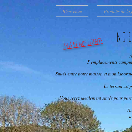
Bienvenue
Produits de la
BI
Avis de nos clients
A
5 emplacements camping c
Situés entre notre maison et mon laboratoi
Le terrain est 
Vous serez idéalement situés pour part
To
t