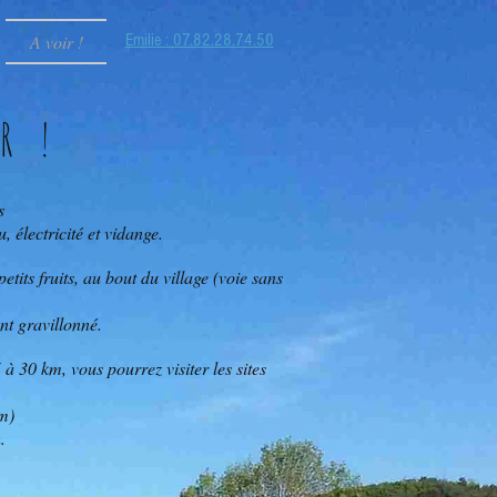
A voir !
Emilie : 07.82.28.74.50
R !
s
 électricité et vidange.
tits fruits, au bout du village (voie sans
ent gravillonné.
à 30 km, vous pourrez visiter les sites
m)
.