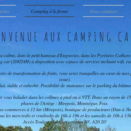
 ferme
Camping à la ferme
Nous contacter
ENVENUE AUX CAMPING CA
u calme, dans le petit hameau d'Engravies, dans les Pyrénées Cathare
ar (20€/24H) à disposition avec espace de services incluant wifi, eau,
re de transformation de fruits, vous serez tranquilles au cœur de mes pe
issue).
plat, stable et enherbé. Possibilité de stationner sur le parking du bâtim
ir vous balader dans les collines à pied ou à VTT. Dans un rayon de 15 
phares de l'Ariège : Mirepoix, Montségur, Foix.
us commerces à 12 km (Mirepoix), boutique de producteurs (Dun à 3k
ous les mercredis et vendredis de 16h à 19h et les samedis de 10h à 13h
Accès Toulouse ou Carcassonne 50', A20 20'